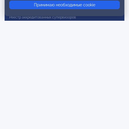
Принимаю необходимые cookie
Реестр действительных членов
Реестр аккредитованных супервизоров
Реестр СРО
Сертификация
Сертификация тренеров и преподавателей
Экспертиза и регистрация авторских продуктов
Мероприятия лиги
Календарь событий
Субботние конференции
Фотогалерея
Новости
Публикации