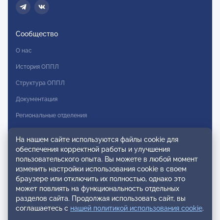
Сообщество
О нас
История ОППЛ
Структура ОППЛ
Документация
Региональные отделения
Комитеты
На нашем сайте используются файлы cookie для
Модальности
обеспечения корректной работы и улучшения
пользовательского опыта. Вы можете в любой момент
Вступление в ОППЛ
изменить настройки использования cookie в своем
браузере или отключить их полностью, однако это
Реестры
может повлиять на функциональность отдельных
разделов сайта. Продолжая использовать сайт, вы
Реестр наблюдательных членов
соглашаетесь с
нашей политикой использования cookie
.
Реестр консультативных членов