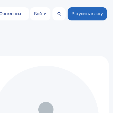
Оргвзносы
Войти
Вступить в лигу