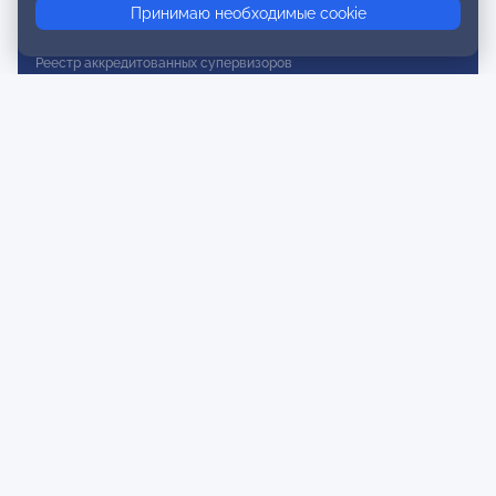
Принимаю необходимые cookie
Реестр действительных членов
Реестр аккредитованных супервизоров
Реестр СРО
Сертификация
Сертификация тренеров и преподавателей
Экспертиза и регистрация авторских продуктов
Мероприятия лиги
Календарь событий
Субботние конференции
Фотогалерея
Новости
Публикации