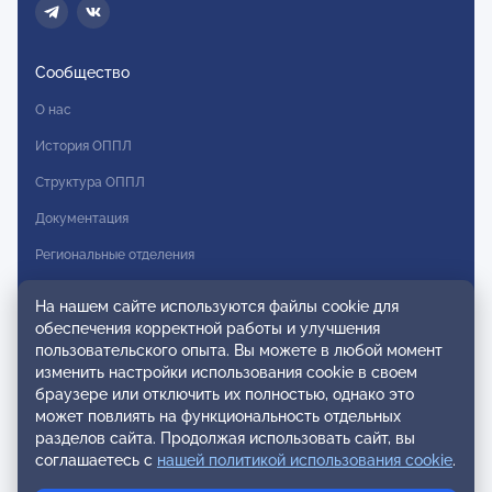
Сообщество
О нас
История ОППЛ
Структура ОППЛ
Документация
Региональные отделения
Комитеты
На нашем сайте используются файлы cookie для
Модальности
обеспечения корректной работы и улучшения
пользовательского опыта. Вы можете в любой момент
Вступление в ОППЛ
изменить настройки использования cookie в своем
браузере или отключить их полностью, однако это
Реестры
может повлиять на функциональность отдельных
разделов сайта. Продолжая использовать сайт, вы
Реестр наблюдательных членов
соглашаетесь с
нашей политикой использования cookie
.
Реестр консультативных членов