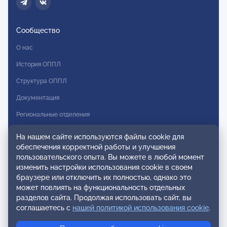
Сообщество
О нас
История ОППЛ
Структура ОППЛ
Документация
Региональные отделения
Комитеты
На нашем сайте используются файлы cookie для
обеспечения корректной работы и улучшения
Модальности
пользовательского опыта. Вы можете в любой момент
Вступление в ОППЛ
изменить настройки использования cookie в своем
браузере или отключить их полностью, однако это
Реестры
может повлиять на функциональность отдельных
разделов сайта. Продолжая использовать сайт, вы
Реестр наблюдательных членов
соглашаетесь с
нашей политикой использования cookie
.
Реестр консультативных членов