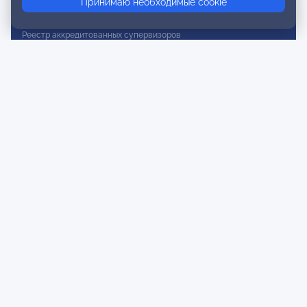
Принимаю необходимые cookie
Реестр действительных членов
Реестр аккредитованных супервизоров
Реестр СРО
Сертификация
Сертификация тренеров и преподавателей
Экспертиза и регистрация авторских продуктов
Мероприятия лиги
Календарь событий
Субботние конференции
Фотогалерея
Новости
Публикации