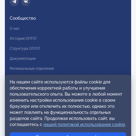
Сообщество
О нас
История ОППЛ
Структура ОППЛ
Документация
Региональные отделения
Комитеты
На нашем сайте используются файлы cookie для
обеспечения корректной работы и улучшения
Модальности
пользовательского опыта. Вы можете в любой момент
Вступление в ОППЛ
изменить настройки использования cookie в своем
браузере или отключить их полностью, однако это
Реестры
может повлиять на функциональность отдельных
разделов сайта. Продолжая использовать сайт, вы
Реестр наблюдательных членов
соглашаетесь с
нашей политикой использования cookie
.
Реестр консультативных членов