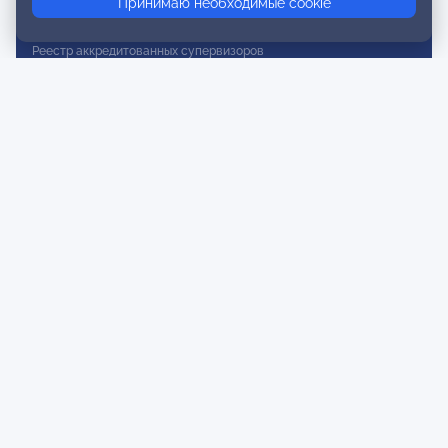
Принимаю необходимые cookie
Реестр действительных членов
Реестр аккредитованных супервизоров
Реестр СРО
Сертификация
Сертификация тренеров и преподавателей
Экспертиза и регистрация авторских продуктов
Мероприятия лиги
Календарь событий
Субботние конференции
Фотогалерея
Новости
Публикации