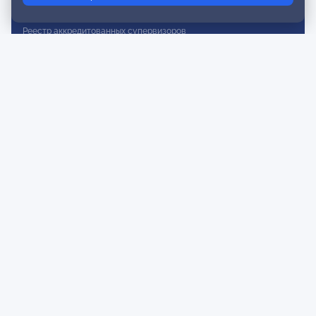
Реестр действительных членов
Реестр аккредитованных супервизоров
Реестр СРО
Сертификация
Сертификация тренеров и преподавателей
Экспертиза и регистрация авторских продуктов
Мероприятия лиги
Календарь событий
Субботние конференции
Фотогалерея
Новости
Публикации