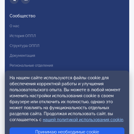
Сообщество
О нас
История ОППЛ
Структура ОППЛ
Документация
Региональные отделения
Комитеты
На нашем сайте используются файлы cookie для
обеспечения корректной работы и улучшения
Модальности
пользовательского опыта. Вы можете в любой момент
Вступление в ОППЛ
изменить настройки использования cookie в своем
браузере или отключить их полностью, однако это
Реестры
может повлиять на функциональность отдельных
разделов сайта. Продолжая использовать сайт, вы
Реестр наблюдательных членов
соглашаетесь с
нашей политикой использования cookie
.
Реестр консультативных членов
Принимаю необходимые cookie