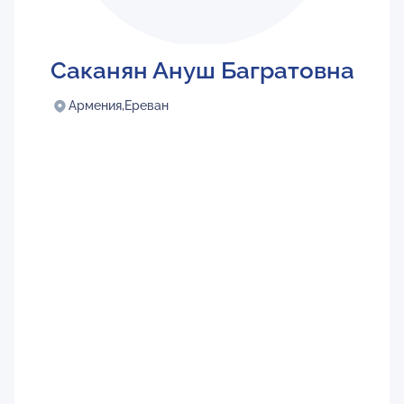
Саканян Ануш Багратовна
Армения,
Ереван