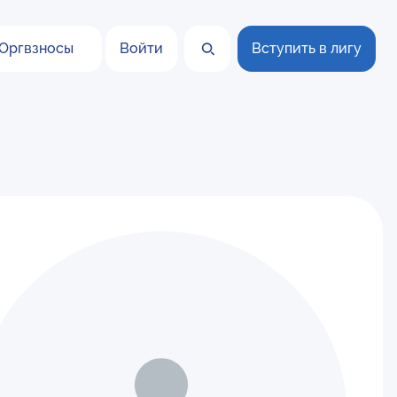
Оргвзносы
Войти
Вступить в лигу