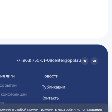
+7 (963) 750-51-08
center@oppl.ru
ия лиги
Новости
 событий
Публикации
 конференции
Контакты
ея
Для спонсоров и партнеров
 можете в любой момент изменить настройки использования