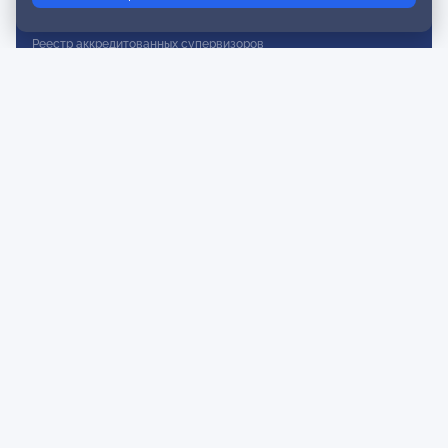
Реестр действительных членов
Реестр аккредитованных супервизоров
Реестр СРО
Сертификация
Сертификация тренеров и преподавателей
Экспертиза и регистрация авторских продуктов
Мероприятия лиги
Календарь событий
Субботние конференции
Фотогалерея
Новости
Публикации