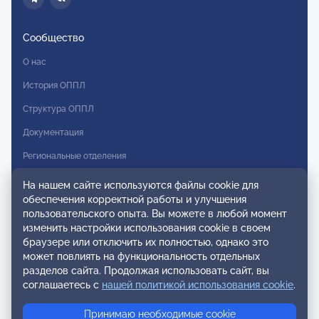
Сообщество
О нас
История ОППЛ
Структура ОППЛ
Документация
Региональные отделения
Комитеты
На нашем сайте используются файлы cookie для
обеспечения корректной работы и улучшения
Модальности
пользовательского опыта. Вы можете в любой момент
Вступление в ОППЛ
изменить настройки использования cookie в своем
браузере или отключить их полностью, однако это
Реестры
может повлиять на функциональность отдельных
разделов сайта. Продолжая использовать сайт, вы
Реестр наблюдательных членов
соглашаетесь с
нашей политикой использования cookie
.
Реестр консультативных членов
Принимаю необходимые cookie