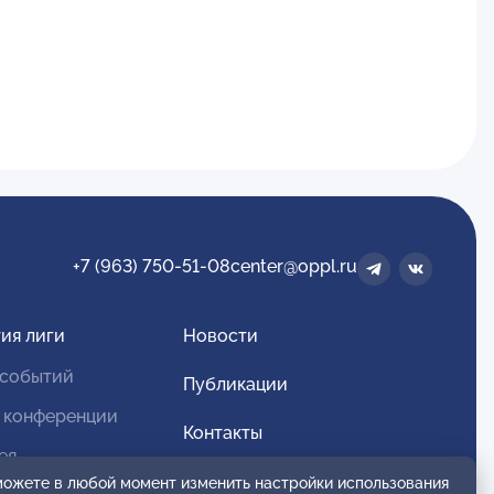
+7 (963) 750-51-08
center@oppl.ru
ия лиги
Новости
 событий
Публикации
 конференции
Контакты
ея
Для спонсоров и партнеров
 можете в любой момент изменить настройки использования