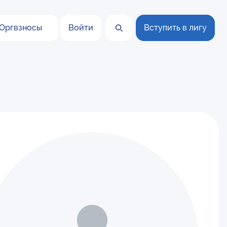
Оргвзносы
Войти
Вступить в лигу