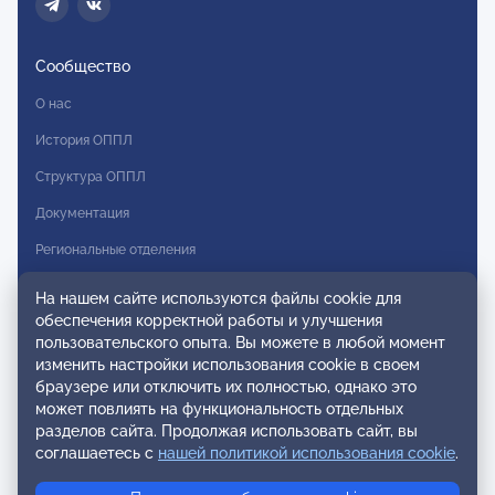
Сообщество
О нас
История ОППЛ
Структура ОППЛ
Документация
Региональные отделения
Комитеты
На нашем сайте используются файлы cookie для
обеспечения корректной работы и улучшения
Модальности
пользовательского опыта. Вы можете в любой момент
Вступление в ОППЛ
изменить настройки использования cookie в своем
браузере или отключить их полностью, однако это
Реестры
может повлиять на функциональность отдельных
разделов сайта. Продолжая использовать сайт, вы
Реестр наблюдательных членов
соглашаетесь с
нашей политикой использования cookie
.
Реестр консультативных членов