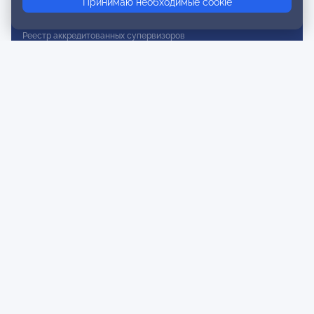
Принимаю необходимые cookie
Реестр действительных членов
Реестр аккредитованных супервизоров
Реестр СРО
Сертификация
Сертификация тренеров и преподавателей
Экспертиза и регистрация авторских продуктов
Мероприятия лиги
Календарь событий
Субботние конференции
Фотогалерея
Новости
Публикации