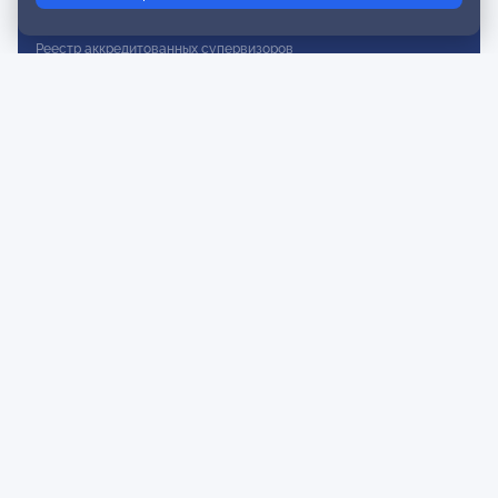
Реестр действительных членов
Реестр аккредитованных супервизоров
Реестр СРО
Сертификация
Сертификация тренеров и преподавателей
Экспертиза и регистрация авторских продуктов
Мероприятия лиги
Календарь событий
Субботние конференции
Фотогалерея
Новости
Публикации