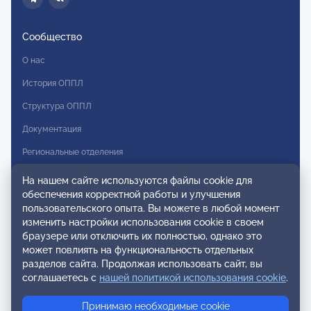
Сообщество
О нас
История ОППЛ
Структура ОППЛ
Документация
Региональные отделения
Комитеты
На нашем сайте используются файлы cookie для
обеспечения корректной работы и улучшения
Модальности
пользовательского опыта. Вы можете в любой момент
Вступление в ОППЛ
изменить настройки использования cookie в своем
браузере или отключить их полностью, однако это
Реестры
может повлиять на функциональность отдельных
разделов сайта. Продолжая использовать сайт, вы
Реестр наблюдательных членов
соглашаетесь с
нашей политикой использования cookie
.
Реестр консультативных членов
Принимаю необходимые cookie