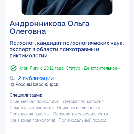
Андронникова Ольга
Олеговна
Психолог, кандидат психологических наук,
эксперт в области психотравмы и
виктимологии
Член Лиги с 2012 года. Статус «Действительное»
2 публикации
Россия,
Новосибирск
Специализации:
Клиническая психология
Детская психология
Семейная психология
Психология личности
Психология травмы
Психология сексуальности
Кризисная психология
Полимодальный подход