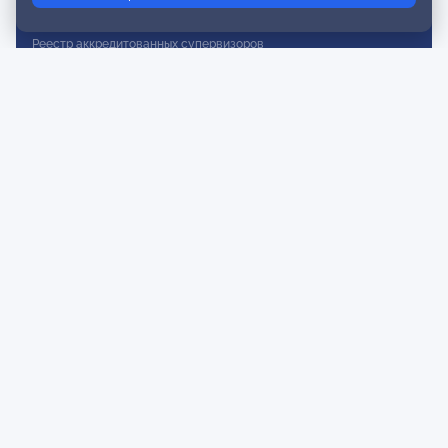
Реестр действительных членов
Реестр аккредитованных супервизоров
Реестр СРО
Сертификация
Сертификация тренеров и преподавателей
Экспертиза и регистрация авторских продуктов
Мероприятия лиги
Календарь событий
Субботние конференции
Фотогалерея
Новости
Публикации