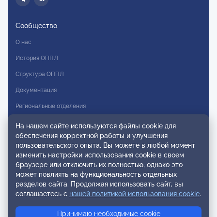
Сообщество
О нас
История ОППЛ
Структура ОППЛ
Документация
Региональные отделения
Комитеты
На нашем сайте используются файлы cookie для
обеспечения корректной работы и улучшения
Модальности
пользовательского опыта. Вы можете в любой момент
Вступление в ОППЛ
изменить настройки использования cookie в своем
браузере или отключить их полностью, однако это
Реестры
может повлиять на функциональность отдельных
разделов сайта. Продолжая использовать сайт, вы
Реестр наблюдательных членов
соглашаетесь с
нашей политикой использования cookie
.
Реестр консультативных членов
Принимаю необходимые cookie