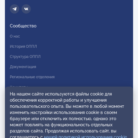
Сообщество
О нас
История ОППЛ
Структура ОППЛ
Документация
Региональные отделения
Комитеты
На нашем сайте используются файлы cookie для
Модальности
обеспечения корректной работы и улучшения
пользовательского опыта. Вы можете в любой момент
Вступление в ОППЛ
изменить настройки использования cookie в своем
браузере или отключить их полностью, однако это
Реестры
может повлиять на функциональность отдельных
разделов сайта. Продолжая использовать сайт, вы
Реестр наблюдательных членов
соглашаетесь с
нашей политикой использования cookie
.