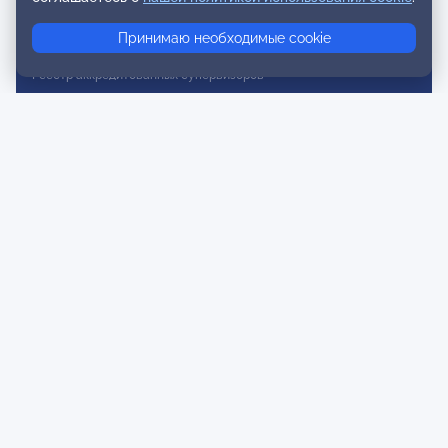
Реестр консультативных членов
Принимаю необходимые cookie
Реестр действительных членов
Реестр аккредитованных супервизоров
Реестр СРО
Сертификация
Сертификация тренеров и преподавателей
Экспертиза и регистрация авторских продуктов
Мероприятия лиги
Календарь событий
Субботние конференции
Фотогалерея
Новости
Публикации