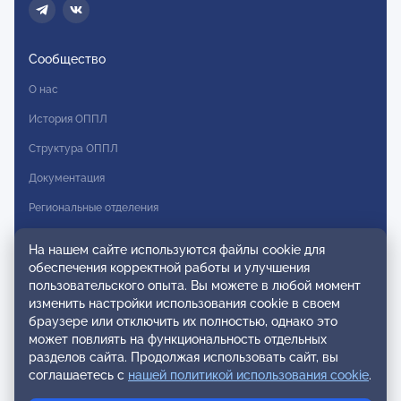
Сообщество
О нас
История ОППЛ
Структура ОППЛ
Документация
Региональные отделения
Комитеты
На нашем сайте используются файлы cookie для
Модальности
обеспечения корректной работы и улучшения
пользовательского опыта. Вы можете в любой момент
Вступление в ОППЛ
изменить настройки использования cookie в своем
браузере или отключить их полностью, однако это
Реестры
может повлиять на функциональность отдельных
разделов сайта. Продолжая использовать сайт, вы
Реестр наблюдательных членов
соглашаетесь с
нашей политикой использования cookie
.
Реестр консультативных членов