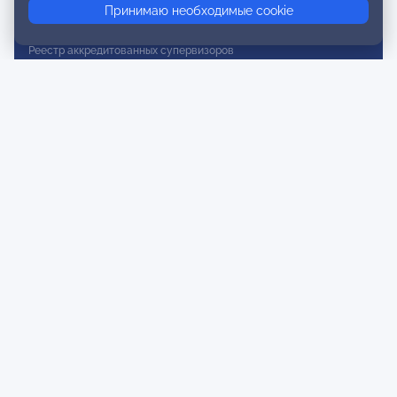
Принимаю необходимые cookie
Реестр действительных членов
Реестр аккредитованных супервизоров
Реестр СРО
Сертификация
Сертификация тренеров и преподавателей
Экспертиза и регистрация авторских продуктов
Мероприятия лиги
Календарь событий
Субботние конференции
Фотогалерея
Новости
Публикации