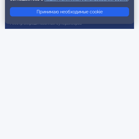
Реестр консультативных членов
Принимаю необходимые cookie
Реестр действительных членов
Реестр аккредитованных супервизоров
Реестр СРО
Сертификация
Сертификация тренеров и преподавателей
Экспертиза и регистрация авторских продуктов
Мероприятия лиги
Календарь событий
Субботние конференции
Фотогалерея
Новости
Публикации