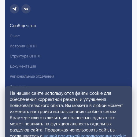
Сообщество
О нас
История ОППЛ
Структура ОППЛ
Документация
Региональные отделения
Комитеты
На нашем сайте используются файлы cookie для
Модальности
обеспечения корректной работы и улучшения
пользовательского опыта. Вы можете в любой момент
Вступление в ОППЛ
изменить настройки использования cookie в своем
браузере или отключить их полностью, однако это
Реестры
может повлиять на функциональность отдельных
разделов сайта. Продолжая использовать сайт, вы
Реестр наблюдательных членов
соглашаетесь с
нашей политикой использования cookie
.