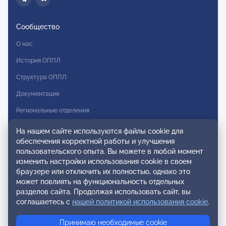
Сообщество
О нас
История ОППЛ
Структура ОППЛ
Документация
Региональные отделения
Комитеты
На нашем сайте используются файлы cookie для
обеспечения корректной работы и улучшения
Модальности
пользовательского опыта. Вы можете в любой момент
Вступление в ОППЛ
изменить настройки использования cookie в своем
браузере или отключить их полностью, однако это
Реестры
может повлиять на функциональность отдельных
разделов сайта. Продолжая использовать сайт, вы
Реестр наблюдательных членов
соглашаетесь с
нашей политикой использования cookie
.
Реестр консультативных членов
Принимаю необходимые cookie