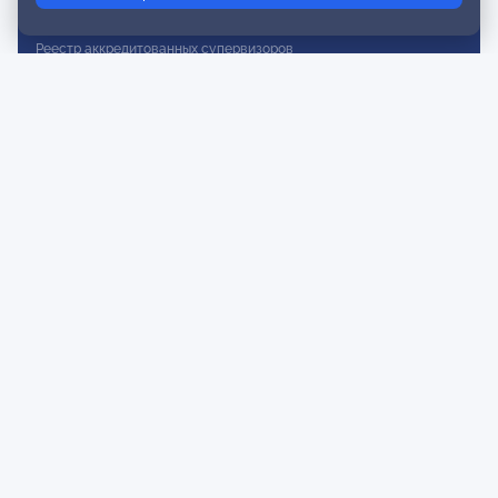
Реестр действительных членов
Реестр аккредитованных супервизоров
Реестр СРО
Сертификация
Сертификация тренеров и преподавателей
Экспертиза и регистрация авторских продуктов
Мероприятия лиги
Календарь событий
Субботние конференции
Фотогалерея
Новости
Публикации