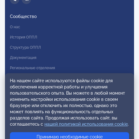
Сообщество
О нас
История ОППЛ
Структура ОППЛ
Документация
Региональные отделения
Комитеты
На нашем сайте используются файлы cookie для
обеспечения корректной работы и улучшения
Модальности
пользовательского опыта. Вы можете в любой момент
Вступление в ОППЛ
изменить настройки использования cookie в своем
браузере или отключить их полностью, однако это
Реестры
может повлиять на функциональность отдельных
разделов сайта. Продолжая использовать сайт, вы
Реестр наблюдательных членов
соглашаетесь с
нашей политикой использования cookie
.
Реестр консультативных членов
Принимаю необходимые cookie