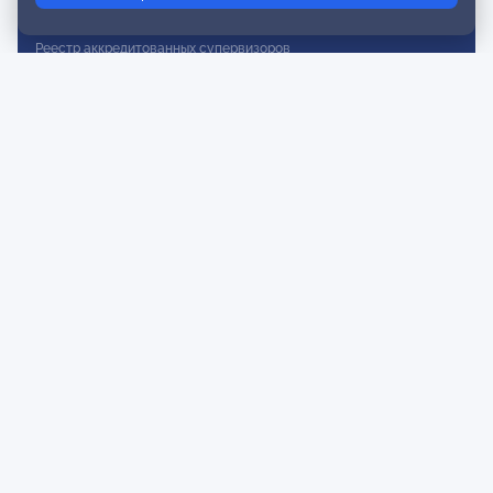
Реестр действительных членов
Реестр аккредитованных супервизоров
Реестр СРО
Сертификация
Сертификация тренеров и преподавателей
Экспертиза и регистрация авторских продуктов
Мероприятия лиги
Календарь событий
Субботние конференции
Фотогалерея
Новости
Публикации