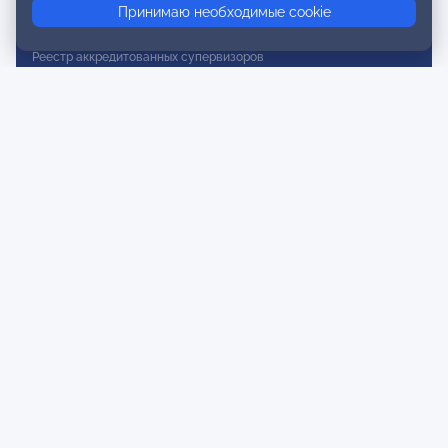
Принимаю необходимые cookie
Реестр действительных членов
Реестр аккредитованных супервизоров
Реестр СРО
Сертификация
Сертификация тренеров и преподавателей
Экспертиза и регистрация авторских продуктов
Мероприятия лиги
Календарь событий
Субботние конференции
Фотогалерея
Новости
Публикации