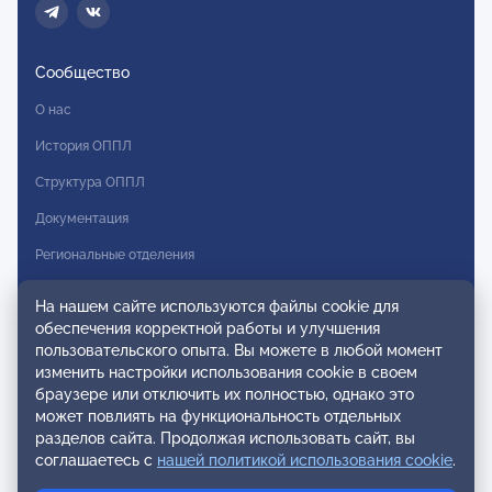
Сообщество
О нас
История ОППЛ
Структура ОППЛ
Документация
Региональные отделения
Комитеты
На нашем сайте используются файлы cookie для
Модальности
обеспечения корректной работы и улучшения
пользовательского опыта. Вы можете в любой момент
Вступление в ОППЛ
изменить настройки использования cookie в своем
браузере или отключить их полностью, однако это
Реестры
может повлиять на функциональность отдельных
разделов сайта. Продолжая использовать сайт, вы
Реестр наблюдательных членов
соглашаетесь с
нашей политикой использования cookie
.
Реестр консультативных членов