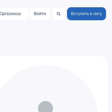
Оргвзносы
Войти
Вступить в лигу