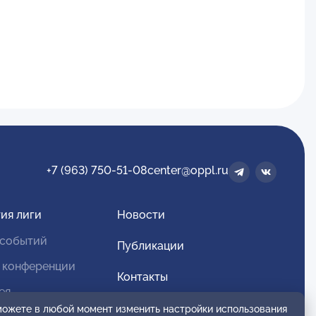
+7 (963) 750-51-08
center@oppl.ru
ия лиги
Новости
 событий
Публикации
 конференции
Контакты
ея
Для спонсоров и партнеров
 можете в любой момент изменить настройки использования