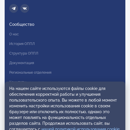
Сообщество
О нас
История ОППЛ
Структура ОППЛ
Документация
Региональные отделения
Комитеты
На нашем сайте используются файлы cookie для
Модальности
обеспечения корректной работы и улучшения
пользовательского опыта. Вы можете в любой момент
Вступление в ОППЛ
изменить настройки использования cookie в своем
браузере или отключить их полностью, однако это
Реестры
может повлиять на функциональность отдельных
разделов сайта. Продолжая использовать сайт, вы
Реестр наблюдательных членов
соглашаетесь с
нашей политикой использования cookie
.