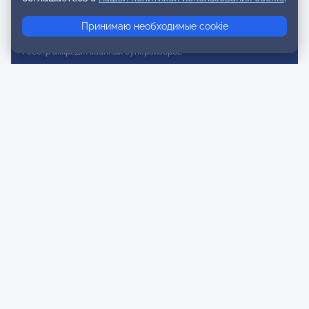
Реестр консультативных членов
Принимаю необходимые cookie
Реестр действительных членов
Реестр аккредитованных супервизоров
Реестр СРО
Сертификация
Сертификация тренеров и преподавателей
Экспертиза и регистрация авторских продуктов
Мероприятия лиги
Календарь событий
Субботние конференции
Фотогалерея
Новости
Публикации