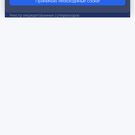
Принимаю необходимые cookie
Реестр действительных членов
Реестр аккредитованных супервизоров
Реестр СРО
Сертификация
Сертификация тренеров и преподавателей
Экспертиза и регистрация авторских продуктов
Мероприятия лиги
Календарь событий
Субботние конференции
Фотогалерея
Новости
Публикации