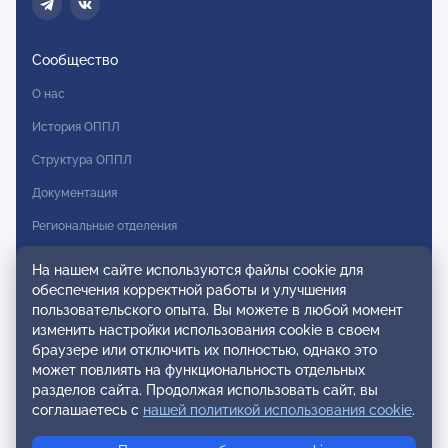
Сообщество
О нас
История ОППЛ
Структура ОППЛ
Документация
Региональные отделения
Комитеты
На нашем сайте используются файлы cookie для
обеспечения корректной работы и улучшения
Модальности
пользовательского опыта. Вы можете в любой момент
Вступление в ОППЛ
изменить настройки использования cookie в своем
браузере или отключить их полностью, однако это
Реестры
может повлиять на функциональность отдельных
разделов сайта. Продолжая использовать сайт, вы
Реестр наблюдательных членов
соглашаетесь с
нашей политикой использования cookie
.
Реестр консультативных членов