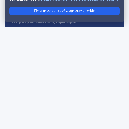
Реестр консультативных членов
Принимаю необходимые cookie
Реестр действительных членов
Реестр аккредитованных супервизоров
Реестр СРО
Сертификация
Сертификация тренеров и преподавателей
Экспертиза и регистрация авторских продуктов
Мероприятия лиги
Календарь событий
Субботние конференции
Фотогалерея
Новости
Публикации