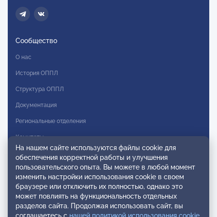
Сообщество
О нас
История ОППЛ
Структура ОППЛ
Документация
Региональные отделения
Комитеты
На нашем сайте используются файлы cookie для
Модальности
обеспечения корректной работы и улучшения
пользовательского опыта. Вы можете в любой момент
Вступление в ОППЛ
изменить настройки использования cookie в своем
браузере или отключить их полностью, однако это
Реестры
может повлиять на функциональность отдельных
разделов сайта. Продолжая использовать сайт, вы
Реестр наблюдательных членов
соглашаетесь с
нашей политикой использования cookie
.