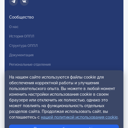
Сообщество
О нас
История ОППЛ
Структура ОППЛ
Документация
Региональные отделения
Комитеты
На нашем сайте используются файлы cookie для
обеспечения корректной работы и улучшения
Модальности
пользовательского опыта. Вы можете в любой момент
Вступление в ОППЛ
изменить настройки использования cookie в своем
браузере или отключить их полностью, однако это
Реестры
может повлиять на функциональность отдельных
разделов сайта. Продолжая использовать сайт, вы
Реестр наблюдательных членов
соглашаетесь с
нашей политикой использования cookie
.
Реестр консультативных членов