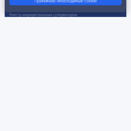
Принимаю необходимые cookie
Реестр действительных членов
Реестр аккредитованных супервизоров
Реестр СРО
Сертификация
Сертификация тренеров и преподавателей
Экспертиза и регистрация авторских продуктов
Мероприятия лиги
Календарь событий
Субботние конференции
Фотогалерея
Новости
Публикации