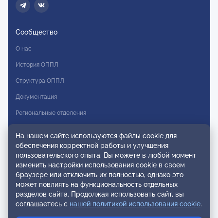
Сообщество
О нас
История ОППЛ
Структура ОППЛ
Документация
Региональные отделения
Комитеты
На нашем сайте используются файлы cookie для
Модальности
обеспечения корректной работы и улучшения
пользовательского опыта. Вы можете в любой момент
Вступление в ОППЛ
изменить настройки использования cookie в своем
браузере или отключить их полностью, однако это
Реестры
может повлиять на функциональность отдельных
разделов сайта. Продолжая использовать сайт, вы
Реестр наблюдательных членов
соглашаетесь с
нашей политикой использования cookie
.
Реестр консультативных членов