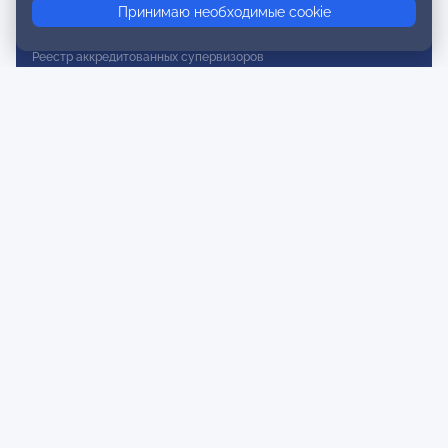
Принимаю необходимые cookie
Реестр действительных членов
Реестр аккредитованных супервизоров
Реестр СРО
Сертификация
Сертификация тренеров и преподавателей
Экспертиза и регистрация авторских продуктов
Мероприятия лиги
Календарь событий
Субботние конференции
Фотогалерея
Новости
Публикации