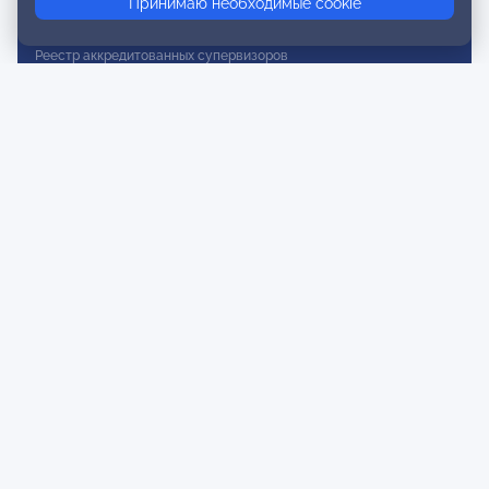
Принимаю необходимые cookie
Реестр действительных членов
Реестр аккредитованных супервизоров
Реестр СРО
Сертификация
Сертификация тренеров и преподавателей
Экспертиза и регистрация авторских продуктов
Мероприятия лиги
Календарь событий
Субботние конференции
Фотогалерея
Новости
Публикации