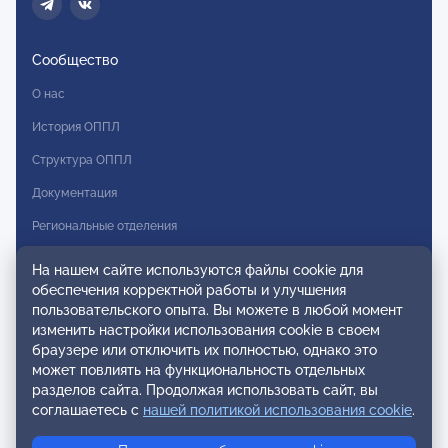
Сообщество
О нас
История ОППЛ
Структура ОППЛ
Документация
Региональные отделения
Комитеты
На нашем сайте используются файлы cookie для
обеспечения корректной работы и улучшения
Модальности
пользовательского опыта. Вы можете в любой момент
Вступление в ОППЛ
изменить настройки использования cookie в своем
браузере или отключить их полностью, однако это
Реестры
может повлиять на функциональность отдельных
разделов сайта. Продолжая использовать сайт, вы
Реестр наблюдательных членов
соглашаетесь с
нашей политикой использования cookie
.
Реестр консультативных членов