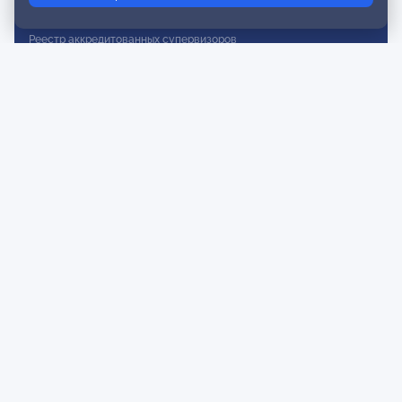
Реестр действительных членов
Реестр аккредитованных супервизоров
Реестр СРО
Сертификация
Сертификация тренеров и преподавателей
Экспертиза и регистрация авторских продуктов
Мероприятия лиги
Календарь событий
Субботние конференции
Фотогалерея
Новости
Публикации