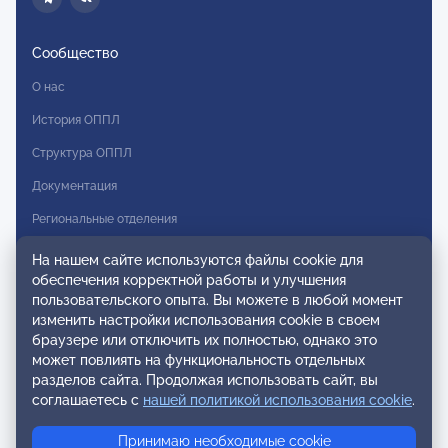
Сообщество
О нас
История ОППЛ
Структура ОППЛ
Документация
Региональные отделения
Комитеты
На нашем сайте используются файлы cookie для
обеспечения корректной работы и улучшения
Модальности
пользовательского опыта. Вы можете в любой момент
Вступление в ОППЛ
изменить настройки использования cookie в своем
браузере или отключить их полностью, однако это
Реестры
может повлиять на функциональность отдельных
разделов сайта. Продолжая использовать сайт, вы
Реестр наблюдательных членов
соглашаетесь с
нашей политикой использования cookie
.
Реестр консультативных членов
Принимаю необходимые cookie