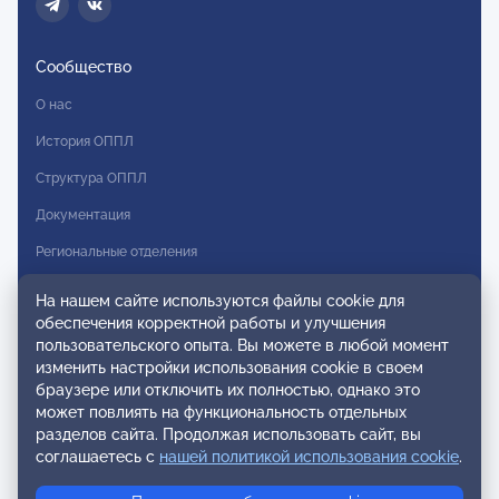
Сообщество
О нас
История ОППЛ
Структура ОППЛ
Документация
Региональные отделения
Комитеты
На нашем сайте используются файлы cookie для
обеспечения корректной работы и улучшения
Модальности
пользовательского опыта. Вы можете в любой момент
Вступление в ОППЛ
изменить настройки использования cookie в своем
браузере или отключить их полностью, однако это
Реестры
может повлиять на функциональность отдельных
разделов сайта. Продолжая использовать сайт, вы
Реестр наблюдательных членов
соглашаетесь с
нашей политикой использования cookie
.
Реестр консультативных членов