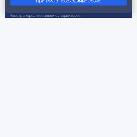
Принимаю необходимые cookie
Реестр действительных членов
Реестр аккредитованных супервизоров
Реестр СРО
Сертификация
Сертификация тренеров и преподавателей
Экспертиза и регистрация авторских продуктов
Мероприятия лиги
Календарь событий
Субботние конференции
Фотогалерея
Новости
Публикации