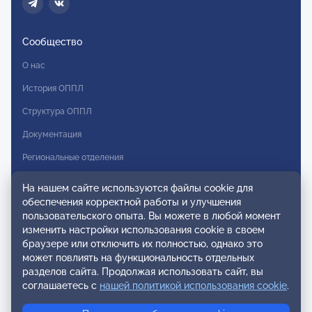
Сообщество
О нас
История ОППЛ
Структура ОППЛ
Документация
Региональные отделения
Комитеты
На нашем сайте используются файлы cookie для
обеспечения корректной работы и улучшения
Модальности
пользовательского опыта. Вы можете в любой момент
Вступление в ОППЛ
изменить настройки использования cookie в своем
браузере или отключить их полностью, однако это
Реестры
может повлиять на функциональность отдельных
разделов сайта. Продолжая использовать сайт, вы
Реестр наблюдательных членов
соглашаетесь с
нашей политикой использования cookie
.
Реестр консультативных членов