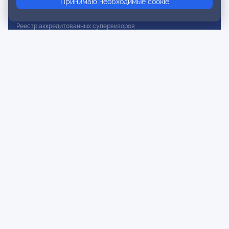
Принимаю необходимые cookie
Реестр действительных членов
Реестр аккредитованных супервизоров
Реестр СРО
Сертификация
Сертификация тренеров и преподавателей
Экспертиза и регистрация авторских продуктов
Мероприятия лиги
Календарь событий
Субботние конференции
Фотогалерея
Новости
Публикации