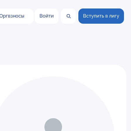
Оргвзносы
Войти
Вступить в лигу