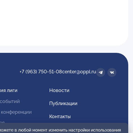
+7 (963) 750-51-08
center@oppl.ru
ия лиги
Новости
 событий
Публикации
 конференции
Контакты
ея
Для спонсоров и партнеров
 можете в любой момент изменить настройки использования