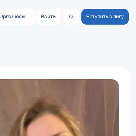
Оргвзносы
Войти
Вступить в лигу