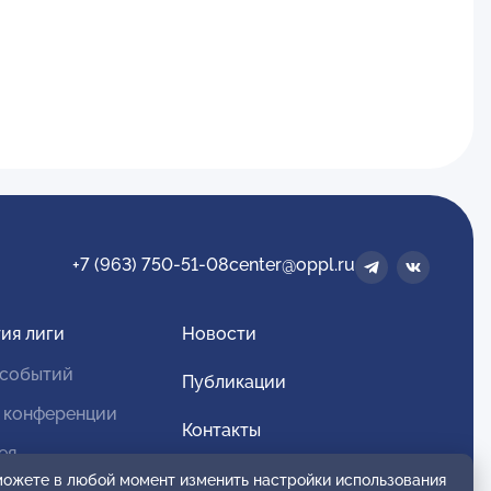
+7 (963) 750-51-08
center@oppl.ru
ия лиги
Новости
 событий
Публикации
 конференции
Контакты
ея
Для спонсоров и партнеров
 можете в любой момент изменить настройки использования