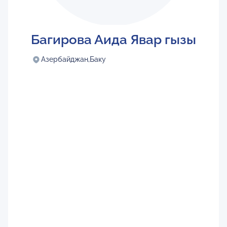
Багирова Аида Явар гызы
Азербайджан,
Баку