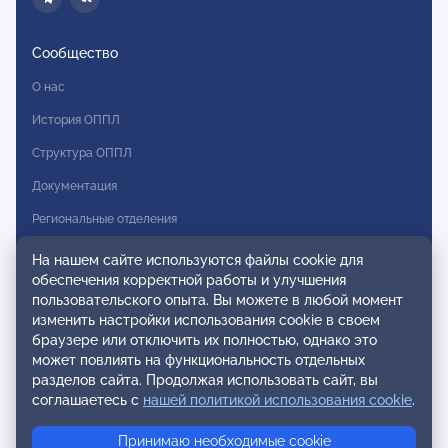
Сообщество
О нас
История ОППЛ
Структура ОППЛ
Документация
Региональные отделения
Комитеты
На нашем сайте используются файлы cookie для
обеспечения корректной работы и улучшения
Модальности
пользовательского опыта. Вы можете в любой момент
Вступление в ОППЛ
изменить настройки использования cookie в своем
браузере или отключить их полностью, однако это
Реестры
может повлиять на функциональность отдельных
разделов сайта. Продолжая использовать сайт, вы
Реестр наблюдательных членов
соглашаетесь с
нашей политикой использования cookie
.
Реестр консультативных членов
Принимаю необходимые cookie