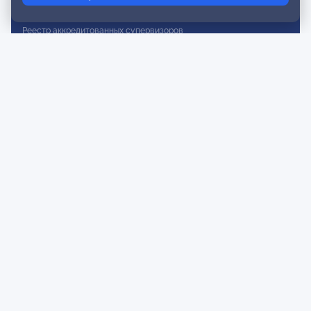
Реестр действительных членов
Реестр аккредитованных супервизоров
Реестр СРО
Сертификация
Сертификация тренеров и преподавателей
Экспертиза и регистрация авторских продуктов
Мероприятия лиги
Календарь событий
Субботние конференции
Фотогалерея
Новости
Публикации