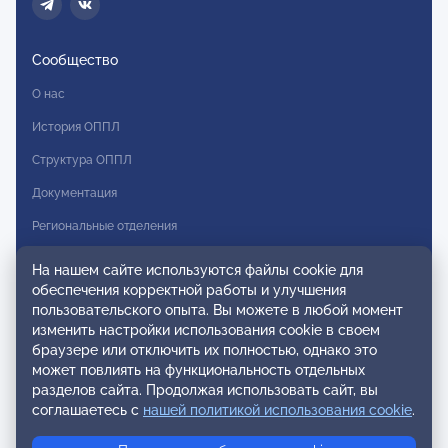
Сообщество
О нас
История ОППЛ
Структура ОППЛ
Документация
Региональные отделения
Комитеты
На нашем сайте используются файлы cookie для
обеспечения корректной работы и улучшения
Модальности
пользовательского опыта. Вы можете в любой момент
Вступление в ОППЛ
изменить настройки использования cookie в своем
браузере или отключить их полностью, однако это
Реестры
может повлиять на функциональность отдельных
разделов сайта. Продолжая использовать сайт, вы
Реестр наблюдательных членов
соглашаетесь с
нашей политикой использования cookie
.
Реестр консультативных членов