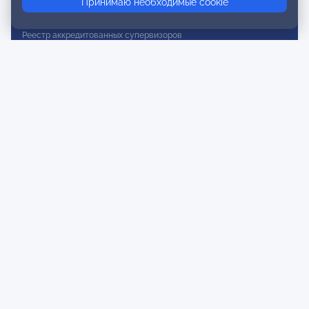
Принимаю необходимые cookie
Реестр действительных членов
Реестр аккредитованных супервизоров
Реестр СРО
Сертификация
Сертификация тренеров и преподавателей
Экспертиза и регистрация авторских продуктов
Мероприятия лиги
Календарь событий
Субботние конференции
Фотогалерея
Новости
Публикации