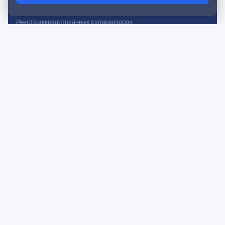
Реестр действительных членов
Реестр аккредитованных супервизоров
Реестр СРО
Сертификация
Сертификация тренеров и преподавателей
Экспертиза и регистрация авторских продуктов
Мероприятия лиги
Календарь событий
Субботние конференции
Фотогалерея
Новости
Публикации