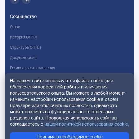
Сообщество
О нас
История ОППЛ
Структура ОППЛ
Документация
Региональные отделения
Комитеты
На нашем сайте используются файлы cookie для
обеспечения корректной работы и улучшения
Модальности
пользовательского опыта. Вы можете в любой момент
Вступление в ОППЛ
изменить настройки использования cookie в своем
браузере или отключить их полностью, однако это
Реестры
может повлиять на функциональность отдельных
разделов сайта. Продолжая использовать сайт, вы
Реестр наблюдательных членов
соглашаетесь с
нашей политикой использования cookie
.
Реестр консультативных членов
Принимаю необходимые cookie