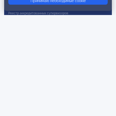
Принимаю необходимые cookie
Реестр действительных членов
Реестр аккредитованных супервизоров
Реестр СРО
Сертификация
Сертификация тренеров и преподавателей
Экспертиза и регистрация авторских продуктов
Мероприятия лиги
Календарь событий
Субботние конференции
Фотогалерея
Новости
Публикации