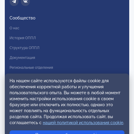
Сообщество
О нас
История ОППЛ
Структура ОППЛ
Документация
Региональные отделения
Комитеты
На нашем сайте используются файлы cookie для
обеспечения корректной работы и улучшения
Модальности
пользовательского опыта. Вы можете в любой момент
Вступление в ОППЛ
изменить настройки использования cookie в своем
браузере или отключить их полностью, однако это
Реестры
может повлиять на функциональность отдельных
разделов сайта. Продолжая использовать сайт, вы
Реестр наблюдательных членов
соглашаетесь с
нашей политикой использования cookie
.
Реестр консультативных членов