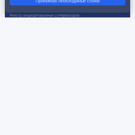
Принимаю необходимые cookie
Реестр действительных членов
Реестр аккредитованных супервизоров
Реестр СРО
Сертификация
Сертификация тренеров и преподавателей
Экспертиза и регистрация авторских продуктов
Мероприятия лиги
Календарь событий
Субботние конференции
Фотогалерея
Новости
Публикации