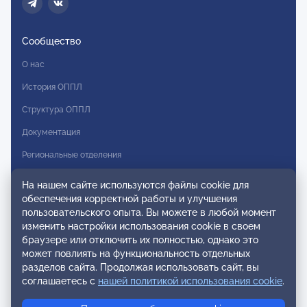
Сообщество
О нас
История ОППЛ
Структура ОППЛ
Документация
Региональные отделения
Комитеты
На нашем сайте используются файлы cookie для
обеспечения корректной работы и улучшения
Модальности
пользовательского опыта. Вы можете в любой момент
Вступление в ОППЛ
изменить настройки использования cookie в своем
браузере или отключить их полностью, однако это
Реестры
может повлиять на функциональность отдельных
разделов сайта. Продолжая использовать сайт, вы
Реестр наблюдательных членов
соглашаетесь с
нашей политикой использования cookie
.
Реестр консультативных членов