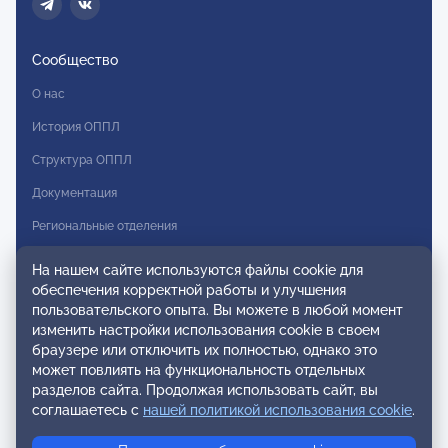
Сообщество
О нас
История ОППЛ
Структура ОППЛ
Документация
Региональные отделения
Комитеты
На нашем сайте используются файлы cookie для
обеспечения корректной работы и улучшения
Модальности
пользовательского опыта. Вы можете в любой момент
Вступление в ОППЛ
изменить настройки использования cookie в своем
браузере или отключить их полностью, однако это
Реестры
может повлиять на функциональность отдельных
разделов сайта. Продолжая использовать сайт, вы
Реестр наблюдательных членов
соглашаетесь с
нашей политикой использования cookie
.
Реестр консультативных членов