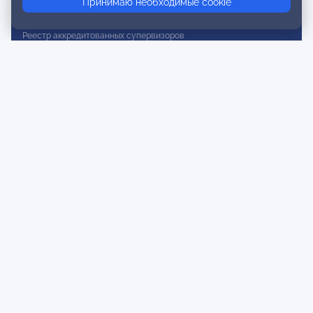
Принимаю необходимые cookie
Реестр действительных членов
Реестр аккредитованных супервизоров
Реестр СРО
Сертификация
Сертификация тренеров и преподавателей
Экспертиза и регистрация авторских продуктов
Мероприятия лиги
Календарь событий
Субботние конференции
Фотогалерея
Новости
Публикации