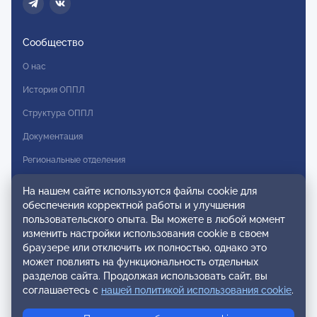
Сообщество
О нас
История ОППЛ
Структура ОППЛ
Документация
Региональные отделения
Комитеты
На нашем сайте используются файлы cookie для
обеспечения корректной работы и улучшения
Модальности
пользовательского опыта. Вы можете в любой момент
Вступление в ОППЛ
изменить настройки использования cookie в своем
браузере или отключить их полностью, однако это
Реестры
может повлиять на функциональность отдельных
разделов сайта. Продолжая использовать сайт, вы
Реестр наблюдательных членов
соглашаетесь с
нашей политикой использования cookie
.
Реестр консультативных членов