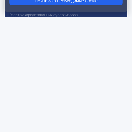
Принимаю необходимые cookie
Реестр действительных членов
Реестр аккредитованных супервизоров
Реестр СРО
Сертификация
Сертификация тренеров и преподавателей
Экспертиза и регистрация авторских продуктов
Мероприятия лиги
Календарь событий
Субботние конференции
Фотогалерея
Новости
Публикации