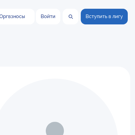
Оргвзносы
Войти
Вступить в лигу