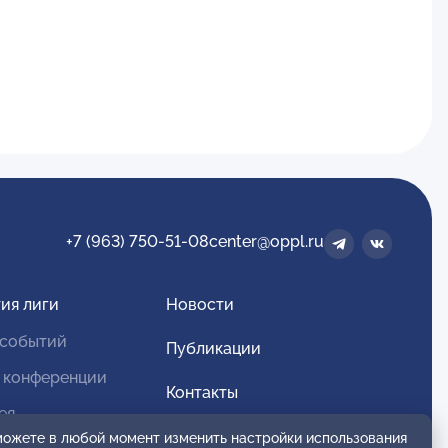
+7 (963) 750-51-08
center@oppl.ru
ия лиги
Новости
 событий
Публикации
 конференции
Контакты
ея
Для спонсоров и партнеров
 можете в любой момент изменить настройки использования