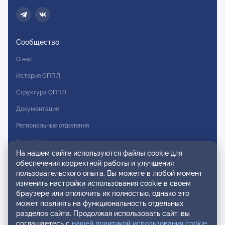
Сообщество
О нас
История ОППЛ
Структура ОППЛ
Документация
Региональные отделения
Комитеты
На нашем сайте используются файлы cookie для
Модальности
обеспечения корректной работы и улучшения
пользовательского опыта. Вы можете в любой момент
Вступление в ОППЛ
изменить настройки использования cookie в своем
браузере или отключить их полностью, однако это
Реестры
может повлиять на функциональность отдельных
разделов сайта. Продолжая использовать сайт, вы
Реестр наблюдательных членов
соглашаетесь с
нашей политикой использования cookie
.