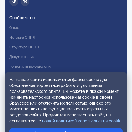
Сообщество
О нас
История ОППЛ
Структура ОППЛ
Документация
Региональные отделения
Комитеты
На нашем сайте используются файлы cookie для
обеспечения корректной работы и улучшения
Модальности
пользовательского опыта. Вы можете в любой момент
Вступление в ОППЛ
изменить настройки использования cookie в своем
браузере или отключить их полностью, однако это
Реестры
может повлиять на функциональность отдельных
разделов сайта. Продолжая использовать сайт, вы
Реестр наблюдательных членов
соглашаетесь с
нашей политикой использования cookie
.
Реестр консультативных членов