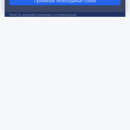
Принимаю необходимые cookie
Реестр действительных членов
Реестр аккредитованных супервизоров
Реестр СРО
Сертификация
Сертификация тренеров и преподавателей
Экспертиза и регистрация авторских продуктов
Мероприятия лиги
Календарь событий
Субботние конференции
Фотогалерея
Новости
Публикации