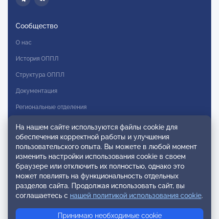
Сообщество
О нас
История ОППЛ
Структура ОППЛ
Документация
Региональные отделения
Комитеты
На нашем сайте используются файлы cookie для
обеспечения корректной работы и улучшения
Модальности
пользовательского опыта. Вы можете в любой момент
Вступление в ОППЛ
изменить настройки использования cookie в своем
браузере или отключить их полностью, однако это
Реестры
может повлиять на функциональность отдельных
разделов сайта. Продолжая использовать сайт, вы
Реестр наблюдательных членов
соглашаетесь с
нашей политикой использования cookie
.
Реестр консультативных членов
Принимаю необходимые cookie