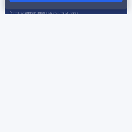
Реестр действительных членов
Реестр аккредитованных супервизоров
Реестр СРО
Сертификация
Сертификация тренеров и преподавателей
Экспертиза и регистрация авторских продуктов
Мероприятия лиги
Календарь событий
Субботние конференции
Фотогалерея
Новости
Публикации