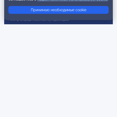
Реестр консультативных членов
Принимаю необходимые cookie
Реестр действительных членов
Реестр аккредитованных супервизоров
Реестр СРО
Сертификация
Сертификация тренеров и преподавателей
Экспертиза и регистрация авторских продуктов
Мероприятия лиги
Календарь событий
Субботние конференции
Фотогалерея
Новости
Публикации