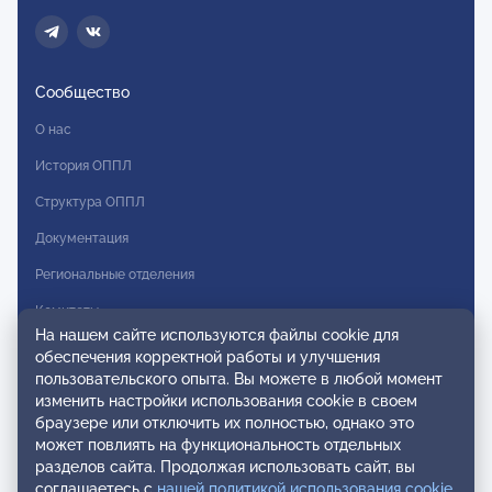
Сообщество
О нас
История ОППЛ
Структура ОППЛ
Документация
Региональные отделения
Комитеты
На нашем сайте используются файлы cookie для
Модальности
обеспечения корректной работы и улучшения
пользовательского опыта. Вы можете в любой момент
Вступление в ОППЛ
изменить настройки использования cookie в своем
браузере или отключить их полностью, однако это
Реестры
может повлиять на функциональность отдельных
разделов сайта. Продолжая использовать сайт, вы
Реестр наблюдательных членов
соглашаетесь с
нашей политикой использования cookie
.