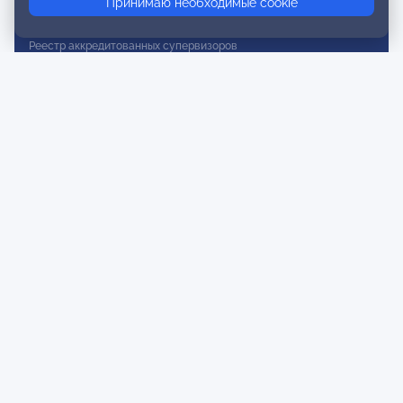
Принимаю необходимые cookie
Реестр действительных членов
Реестр аккредитованных супервизоров
Реестр СРО
Сертификация
Сертификация тренеров и преподавателей
Экспертиза и регистрация авторских продуктов
Мероприятия лиги
Календарь событий
Субботние конференции
Фотогалерея
Новости
Публикации