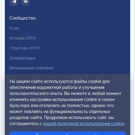
Сообщество
О нас
История ОППЛ
Структура ОППЛ
Документация
Региональные отделения
Комитеты
На нашем сайте используются файлы cookie для
обеспечения корректной работы и улучшения
Модальности
пользовательского опыта. Вы можете в любой момент
Вступление в ОППЛ
изменить настройки использования cookie в своем
браузере или отключить их полностью, однако это
Реестры
может повлиять на функциональность отдельных
разделов сайта. Продолжая использовать сайт, вы
Реестр наблюдательных членов
соглашаетесь с
нашей политикой использования cookie
.
Реестр консультативных членов