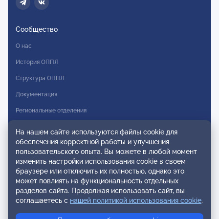
Сообщество
О нас
История ОППЛ
Структура ОППЛ
Документация
Региональные отделения
Комитеты
На нашем сайте используются файлы cookie для
обеспечения корректной работы и улучшения
Модальности
пользовательского опыта. Вы можете в любой момент
Вступление в ОППЛ
изменить настройки использования cookie в своем
браузере или отключить их полностью, однако это
Реестры
может повлиять на функциональность отдельных
разделов сайта. Продолжая использовать сайт, вы
Реестр наблюдательных членов
соглашаетесь с
нашей политикой использования cookie
.
Реестр консультативных членов