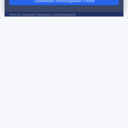
Принимаю необходимые cookie
Реестр действительных членов
Реестр аккредитованных супервизоров
Реестр СРО
Сертификация
Сертификация тренеров и преподавателей
Экспертиза и регистрация авторских продуктов
Мероприятия лиги
Календарь событий
Субботние конференции
Фотогалерея
Новости
Публикации