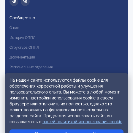
Сообщество
О нас
История ОППЛ
Структура ОППЛ
Документация
Региональные отделения
Комитеты
На нашем сайте используются файлы cookie для
обеспечения корректной работы и улучшения
Модальности
пользовательского опыта. Вы можете в любой момент
Вступление в ОППЛ
изменить настройки использования cookie в своем
браузере или отключить их полностью, однако это
Реестры
может повлиять на функциональность отдельных
разделов сайта. Продолжая использовать сайт, вы
Реестр наблюдательных членов
соглашаетесь с
нашей политикой использования cookie
.
Реестр консультативных членов