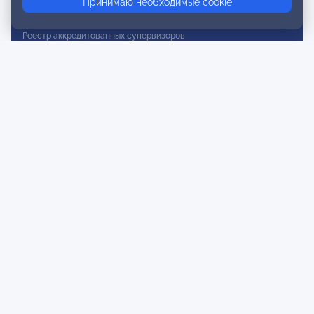
Принимаю необходимые cookie
Реестр действительных членов
Реестр аккредитованных супервизоров
Реестр СРО
Сертификация
Сертификация тренеров и преподавателей
Экспертиза и регистрация авторских продуктов
Мероприятия лиги
Календарь событий
Субботние конференции
Фотогалерея
Новости
Публикации