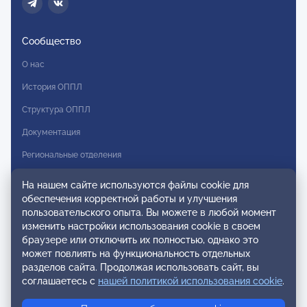
Сообщество
О нас
История ОППЛ
Структура ОППЛ
Документация
Региональные отделения
Комитеты
На нашем сайте используются файлы cookie для
обеспечения корректной работы и улучшения
Модальности
пользовательского опыта. Вы можете в любой момент
Вступление в ОППЛ
изменить настройки использования cookie в своем
браузере или отключить их полностью, однако это
Реестры
может повлиять на функциональность отдельных
разделов сайта. Продолжая использовать сайт, вы
Реестр наблюдательных членов
соглашаетесь с
нашей политикой использования cookie
.
Реестр консультативных членов