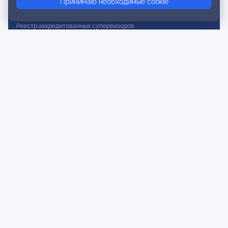
Принимаю необходимые cookie
Реестр действительных членов
Реестр аккредитованных супервизоров
Реестр СРО
Сертификация
Сертификация тренеров и преподавателей
Экспертиза и регистрация авторских продуктов
Мероприятия лиги
Календарь событий
Субботние конференции
Фотогалерея
Новости
Публикации