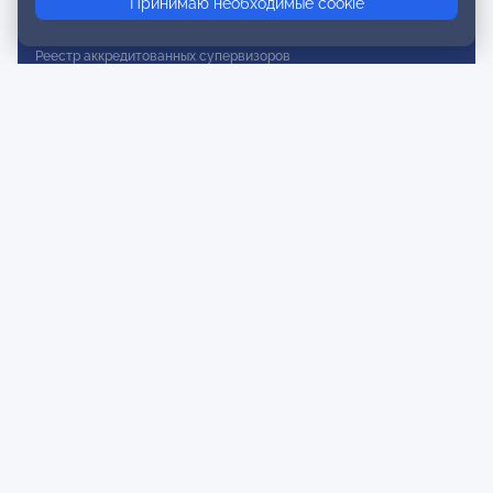
Принимаю необходимые cookie
Реестр действительных членов
Реестр аккредитованных супервизоров
Реестр СРО
Сертификация
Сертификация тренеров и преподавателей
Экспертиза и регистрация авторских продуктов
Мероприятия лиги
Календарь событий
Субботние конференции
Фотогалерея
Новости
Публикации