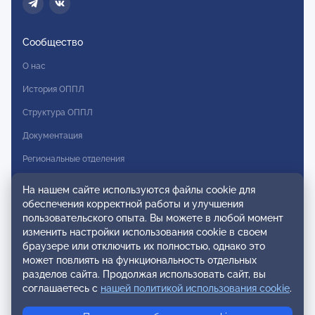
Сообщество
О нас
История ОППЛ
Структура ОППЛ
Документация
Региональные отделения
Комитеты
На нашем сайте используются файлы cookie для
обеспечения корректной работы и улучшения
Модальности
пользовательского опыта. Вы можете в любой момент
Вступление в ОППЛ
изменить настройки использования cookie в своем
браузере или отключить их полностью, однако это
Реестры
может повлиять на функциональность отдельных
разделов сайта. Продолжая использовать сайт, вы
Реестр наблюдательных членов
соглашаетесь с
нашей политикой использования cookie
.
Реестр консультативных членов