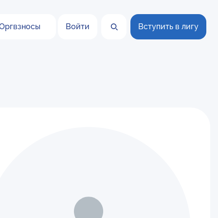
Оргвзносы
Войти
Вступить в лигу