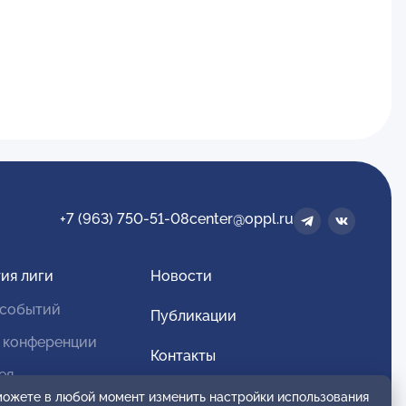
+7 (963) 750-51-08
center@oppl.ru
ия лиги
Новости
 событий
Публикации
 конференции
Контакты
ея
Для спонсоров и партнеров
 можете в любой момент изменить настройки использования