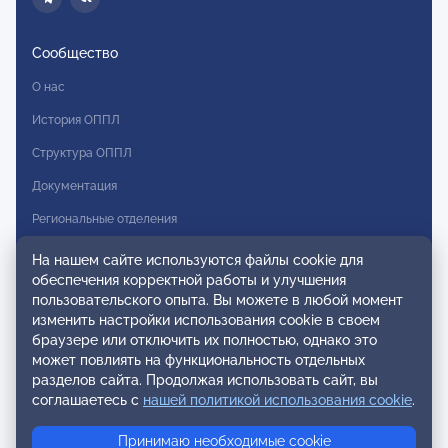
Сообщество
О нас
История ОППЛ
Структура ОППЛ
Документация
Региональные отделения
Комитеты
На нашем сайте используются файлы cookie для
обеспечения корректной работы и улучшения
Модальности
пользовательского опыта. Вы можете в любой момент
Вступление в ОППЛ
изменить настройки использования cookie в своем
браузере или отключить их полностью, однако это
Реестры
может повлиять на функциональность отдельных
разделов сайта. Продолжая использовать сайт, вы
Реестр наблюдательных членов
соглашаетесь с
нашей политикой использования cookie
.
Реестр консультативных членов
Принимаю необходимые cookie