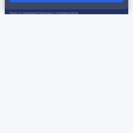
Реестр действительных членов
Реестр аккредитованных супервизоров
Реестр СРО
Сертификация
Сертификация тренеров и преподавателей
Экспертиза и регистрация авторских продуктов
Мероприятия лиги
Календарь событий
Субботние конференции
Фотогалерея
Новости
Публикации